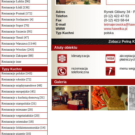
Restauracje Lublin [96]
Restauracje Łódź [136]
Adres
Rynek Główny 34 - P
Restauracje Poznań [172]
Telefon
(0-12) 422-47-53
Restauracje Sochaczew [4]
Fax
(0-12) 422-58-64
E-mail
tetmajerowska@hawe
Restauracje Sopot [70]
WWW
www.hawelka.pl
Restauracje Szczecin [95]
Typ Kuchni
polska
Restauracje Toruń [47]
Zobacz Pełną 
Restauracje Warszawa [1144]
Atuty obiektu
Restauracje Wrocław [243]
Restauracje Zakopane [88]
klimatyzacja
akceptacja
płatniczyc
Restauracje inne
rezerwacja
menu wege
Typy Kuchni
telefoniczna
Restauracje polskie [143]
Restauracje włoskie [72]
Galeria
Restauracje międzynarodowe [48]
Restauracje europejskie [45]
Restauracje z kuchnią domową [31]
Restauracje staropolskie [31]
Restauracje mieszane [20]
Restauracje wegetariańskie [20]
Restauracje orientalne [18]
Restauracje śródziemnomorskie [14]
Restauracje pizzerie [10]