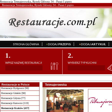
Restauracja Tetmajerowska, Rynek Główny 34 - Pasaż I piętro
Restauracja Tetmajerowska, Rynek Główny 34 - Pasaż I piętro
STRONA GŁÓWNA
+
DODAJ
PRZEPIS
+
DODAJ
ARTYKUŁ
';
';
1.
2.
WPISZ NAZWĘ RESTAURACJI
WYBIERZ TYP KUCHNI
Restauracje w Polsce
Tetmajerowska
Restauracje Bydgoszcz [98]
Restauracje Gdańsk [98]
Restauracje Gdynia [77]
Restauracje Katowice [119]
Restauracje Kraków [437]