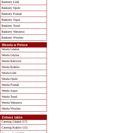
Bankiety Łódź
Bankiety Opole
Bankiety Poznań
Bankiety Sopot
Bankiety Toruń
Bankiety Warszawa
Bankiety Wrocław
Wesela w Polsce
Wesela Gdańsk
Wesela Gdynia
Wesela Katowice
Wesela Kraków
Wesela Łódź
Wesela Opole
Wesela Poznań
Wesela Sopot
Wesela Toruń
Wesela Warszawa
Wesela Wrocław
Zobacz także
Catering Gdańsk [17]
Catering Kraków [15]