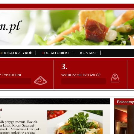
+
DODAJ
ARTYKUŁ
+
DODAJ
OBIEKT
KONTAKT
';
';
';
3.
 TYP KUCHNI
WYBIERZ MIEJSCOWOŚĆ
Polecamy 
mi
a
sób przygotowania: Ravioli
m kostki Knorr. Szparagi
lasterki. Zdrewniałe końcówki
 czosnek pokrój w drobna