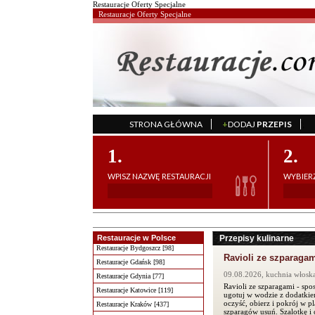
Restauracje Oferty Specjalne
Restauracje Oferty Specjalne
STRONA GŁÓWNA
+
DODAJ
PRZEPIS
';
1.
2.
WPISZ NAZWĘ RESTAURACJI
WYBIERZ
Restauracje w Polsce
Przepisy kulinarne
Restauracje Bydgoszcz [98]
Ravioli ze szparaga
Restauracje Gdańsk [98]
09.08.2026, kuchnia włosk
Restauracje Gdynia [77]
Ravioli ze szparagami - spo
Restauracje Katowice [119]
ugotuj w wodzie z dodatkie
oczyść, obierz i pokrój w p
Restauracje Kraków [437]
szparagów usuń. Szalotkę i