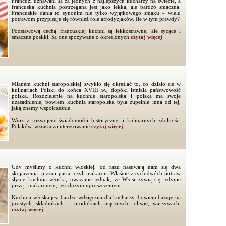
Francuzi uznawani są za jednych z najlepszych kucharzy na świecie, a
francuska kuchnia postrzegana jest jako lekka, ale bardzo smaczna.
Francuskie dania to synonim nie tylko wyjątkowego smaku – wielu
potrawom przypisuje się również rolę afrodyzjaków. Ile w tym prawdy?
Podstawową cechą francuskiej kuchni są lekkostrawne, ale sycące i
smaczne posiłki. Są one spożywane o określonych
czytaj więcej
Mianem kuchni staropolskiej zwykło się określać to, co działo się w
kulinariach Polski do końca XVIII w., dopóki istniała państwowość
polska. Rozdzielenie na kuchnię staropolska i polską ma swoje
uzasadnienie, bowiem kuchnia staropolska była zupełnie inna od tej,
jaką znamy współcześnie.
Wraz z rozwojem świadomości historycznej i kulinarnych zdolności
Polaków, wzrasta zainteresowanie
czytaj więcej
Gdy myślimy o kuchni włoskiej, od razu nasuwają nam się dwa
skojarzenia: pizza i pasta, czyli makaron. Właśnie z tych dwóch potraw
słynie kuchnia włoska, uważanie jednak, że Włosi żywią się jedynie
pizzą i makaronem, jest dużym uproszczeniem.
Kuchnia włoska jest bardzo wdzięczna dla kucharzy, bowiem bazuje na
prostych składnikach – produktach mącznych, oliwie, warzywach,
czytaj więcej