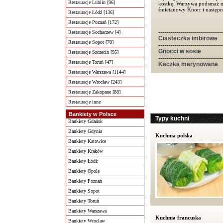
Restauracje Lublin [96]
kostkę. Warzywa podsmaż n
śmietanowy Knorr i następn
Restauracje Łódź [136]
Restauracje Poznań [172]
--------------------------------
Restauracje Sochaczew [4]
Ciasteczka imbirowe
Restauracje Sopot [70]
--------------------------------
Gnocci w sosie
Restauracje Szczecin [95]
--------------------------------
Restauracje Toruń [47]
Kaczka marynowana
Restauracje Warszawa [1144]
Restauracje Wrocław [243]
Restauracje Zakopane [88]
Restauracje inne
Bankiety w Polsce
Typy kuchni
Bankiety Gdańsk
Bankiety Gdynia
Kuchnia polska
Bankiety Katowice
Bankiety Kraków
Bankiety Łódź
Bankiety Opole
Bankiety Poznań
Bankiety Sopot
Bankiety Toruń
Bankiety Warszawa
Kuchnia francuska
Bankiety Wrocław