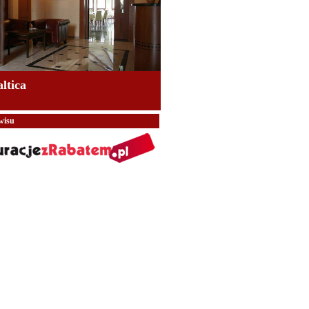
altica
wisu