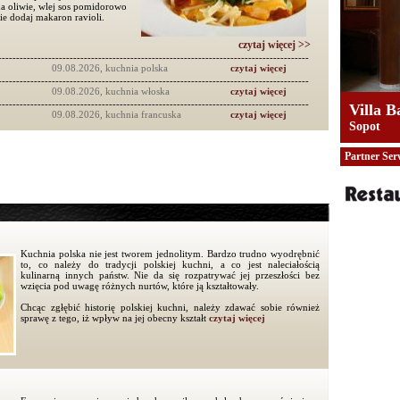
a oliwie, wlej sos pomidorowo
ie dodaj makaron ravioli.
czytaj więcej >>
---------------------------------------------------------------------------------------
09.08.2026, kuchnia polska
czytaj więcej
---------------------------------------------------------------------------------------
09.08.2026, kuchnia włoska
czytaj więcej
---------------------------------------------------------------------------------------
Villa B
09.08.2026, kuchnia francuska
czytaj więcej
Sopot
Partner Ser
Kuchnia polska nie jest tworem jednolitym. Bardzo trudno wyodrębnić
to, co należy do tradycji polskiej kuchni, a co jest naleciałością
kulinarną innych państw. Nie da się rozpatrywać jej przeszłości bez
wzięcia pod uwagę różnych nurtów, które ją kształtowały.
Chcąc zgłębić historię polskiej kuchni, należy zdawać sobie również
sprawę z tego, iż wpływ na jej obecny kształt
czytaj więcej