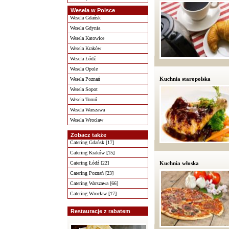
Wesela w Polsce
Wesela Gdańsk
Wesela Gdynia
Wesela Katowice
Wesela Kraków
Wesela Łódź
Wesela Opole
Kuchnia staropolska
Wesela Poznań
Wesela Sopot
Wesela Toruń
Wesela Warszawa
Wesela Wrocław
Zobacz także
Catering Gdańsk [17]
Catering Kraków [15]
Catering Łódź [22]
Kuchnia włoska
Catering Poznań [23]
Catering Warszawa [66]
Catering Wrocław [17]
Restauracje z rabatem