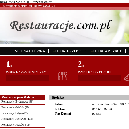
Restauracja Sielsko, ul. Dożynkowa 2/4
Restauracja Sielsko, ul. Dożynkowa 2/4
STRONA GŁÓWNA
+
DODAJ
PRZEPIS
+
DODAJ
ARTYKUŁ
';
';
1.
2.
WPISZ NAZWĘ RESTAURACJI
WYBIERZ TYP KUCHNI
Restauracje w Polsce
Sielsko
Restauracje Bydgoszcz [98]
Adres
ul. Dożynkowa 2/4 , 90-1
Restauracje Gdańsk [98]
Telefon
042 636 92 58
Restauracje Gdynia [77]
Typ Kuchni
polska
Restauracje Katowice [119]
Restauracje Kraków [437]