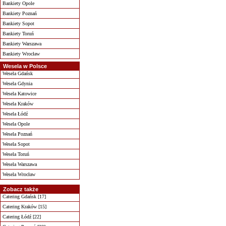
Bankiety Opole
Bankiety Poznań
Bankiety Sopot
Bankiety Toruń
Bankiety Warszawa
Bankiety Wrocław
Wesela w Polsce
Wesela Gdańsk
Wesela Gdynia
Wesela Katowice
Wesela Kraków
Wesela Łódź
Wesela Opole
Wesela Poznań
Wesela Sopot
Wesela Toruń
Wesela Warszawa
Wesela Wrocław
Zobacz także
Catering Gdańsk [17]
Catering Kraków [15]
Catering Łódź [22]