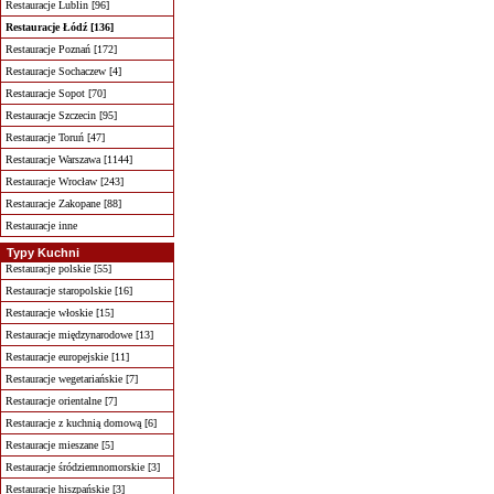
Restauracje Lublin [96]
Restauracje Łódź [136]
Restauracje Poznań [172]
Restauracje Sochaczew [4]
Restauracje Sopot [70]
Restauracje Szczecin [95]
Restauracje Toruń [47]
Restauracje Warszawa [1144]
Restauracje Wrocław [243]
Restauracje Zakopane [88]
Restauracje inne
Typy Kuchni
Restauracje polskie [55]
Restauracje staropolskie [16]
Restauracje włoskie [15]
Restauracje międzynarodowe [13]
Restauracje europejskie [11]
Restauracje wegetariańskie [7]
Restauracje orientalne [7]
Restauracje z kuchnią domową [6]
Restauracje mieszane [5]
Restauracje śródziemnomorskie [3]
Restauracje hiszpańskie [3]