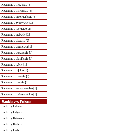
Restauracje indyjskie [3]
Restauracje francuskie [3]
Restauracje amerykańskie [3]
Restauracje żydowskie [2]
Restauracje rosyjskie [2]
Restauracje arabskie [2]
Restauracje pizzerie [2]
Restauracje wegierska [1]
Restauracje bułgarskie [1]
Restauracje ukraińskie [1]
Restauracje rybne [1]
Restauracje tajskie [1]
Restauracje tureckie [1]
Restauracje czeskie [1]
Restauracje kontynentalne [1]
Restauracje meksykańskie [1]
Bankiety w Polsce
Bankiety Gdańsk
Bankiety Gdynia
Bankiety Katowice
Bankiety Kraków
Bankiety Łódź