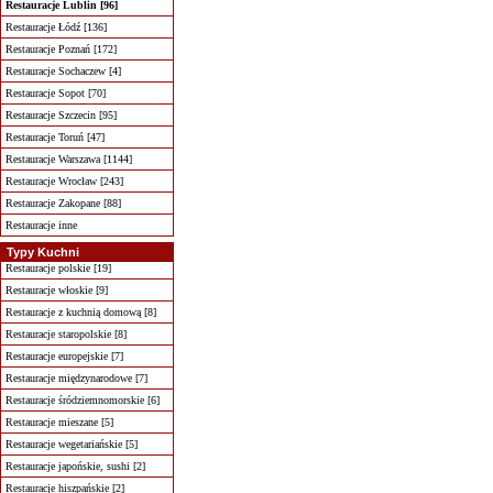
Restauracje Lublin [96]
Restauracje Łódź [136]
Restauracje Poznań [172]
Restauracje Sochaczew [4]
Restauracje Sopot [70]
Restauracje Szczecin [95]
Restauracje Toruń [47]
Restauracje Warszawa [1144]
Restauracje Wrocław [243]
Restauracje Zakopane [88]
Restauracje inne
Typy Kuchni
Restauracje polskie [19]
Restauracje włoskie [9]
Restauracje z kuchnią domową [8]
Restauracje staropolskie [8]
Restauracje europejskie [7]
Restauracje międzynarodowe [7]
Restauracje śródziemnomorskie [6]
Restauracje mieszane [5]
Restauracje wegetariańskie [5]
Restauracje japońskie, sushi [2]
Restauracje hiszpańskie [2]