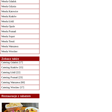
Wesela Gdańsk
Wesela Gdynia
Wesela Katowice
Wesela Kraków
Wesela Łódź
Wesela Opole
Wesela Poznań
Wesela Sopot
Wesela Toruń
Wesela Warszawa
Wesela Wrocław
Zobacz także
Catering Gdańsk [17]
Catering Kraków [15]
Catering Łódź [22]
Catering Poznań [23]
Catering Warszawa [66]
Catering Wrocław [17]
Restauracje z rabatem