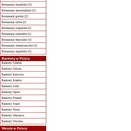
Restauracje ukraińskie [2]
Restauracje amerykańskie [2]
Restauracje greckie [2]
Restauracje rybne [2]
Restauracje wegierska [1]
Restauracje orientalne [1]
Restauracje francuskie [1]
Restauracje skandynawskie [1]
Restauracje angielskie [1]
Bankiety w Polsce
Bankiety Gdańsk
Bankiety Gdynia
Bankiety Katowice
Bankiety Kraków
Bankiety Łódź
Bankiety Opole
Bankiety Poznań
Bankiety Sopot
Bankiety Toruń
Bankiety Warszawa
Bankiety Wrocław
Wesela w Polsce