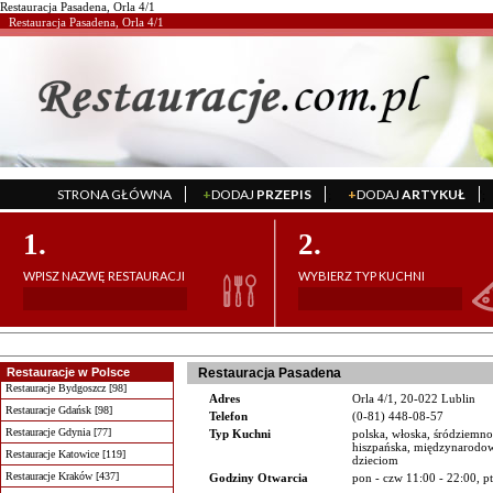
Restauracja Pasadena, Orla 4/1
Restauracja Pasadena, Orla 4/1
STRONA GŁÓWNA
+
DODAJ
PRZEPIS
+
DODAJ
ARTYKUŁ
';
';
1.
2.
WPISZ NAZWĘ RESTAURACJI
WYBIERZ TYP KUCHNI
Restauracje w Polsce
Restauracja Pasadena
Restauracje Bydgoszcz [98]
Adres
Orla 4/1, 20-022 Lublin
Restauracje Gdańsk [98]
Telefon
(0-81) 448-08-57
Restauracje Gdynia [77]
Typ Kuchni
polska, włoska, śródziemno
hiszpańska, międzynarodowa
Restauracje Katowice [119]
dzieciom
Restauracje Kraków [437]
Godziny Otwarcia
pon - czw 11:00 - 22:00, pt