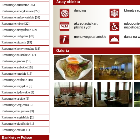
Atuty obiektu
Restauracje orientalne [35]
dancing
klimatyzac
Restauracje amerykańskie [27]
Restauracje meksykańskie [26]
akceptacja kart
udogodnien
Restauracje rybne [22]
płatniczych
niepełnos
Restauracje hiszpańskie [22]
Restauracje indyjskie [20]
menu wegetariańskie
dania na 
Restauracje pizzerie [19]
Restauracje kontynentalne [18]
Galeria
Restauracje bałkańskie [17]
Restauracje greckie [16]
Restauracje arabskie [15]
Restauracje tureckie [15]
Restauracje chińskie [10]
Restauracje rosyjskie [6]
Restauracje żydowskie [6]
Restauracje tajskie [5]
Restauracje wegierska [5]
Restauracje bułgarskie [3]
Restauracje angielskie [2]
Restauracje ukraińskie [1]
Restauracje czeskie [1]
Bankiety w Polsce