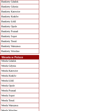
Bankiety Gdańsk
Bankiety Gdynia
Bankiety Katowice
Bankiety Kraków
Bankiety Łódź
Bankiety Opole
Bankiety Poznań
Bankiety Sopot
Bankiety Toruń
Bankiety Warszawa
Bankiety Wrocław
Wesela w Polsce
Wesela Gdańsk
Wesela Gdynia
Wesela Katowice
Wesela Kraków
Wesela Łódź
Wesela Opole
Wesela Poznań
Wesela Sopot
Wesela Toruń
Wesela Warszawa
Wesela Wrocław