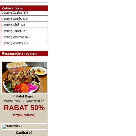
Zobacz także
Catering Gdańsk [17]
Catering Kraków [15]
Catering Łódź [22]
Catering Poznań [23]
Catering Warszawa [66]
Catering Wrocław [17]
Restauracje z rabatem
Falafel Bejrut
Warszawa, ul. Nowolipki 15
RABAT 50%
czytaj więcej
Kanibal v2