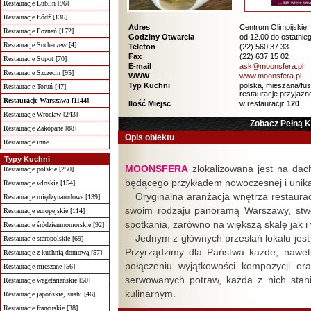
Restauracje Lublin [96]
Restauracje Łódź [136]
Adres
Centrum Olimpijskie
Restauracje Poznań [172]
Godziny Otwarcia
od 12.00 do ostatnieg
Restauracje Sochaczew [4]
Telefon
(22) 560 37 33
Fax
(22) 637 15 02
Restauracje Sopot [70]
E-mail
ask@moonsfera.pl
Restauracje Szczecin [95]
WWW
www.moonsfera.pl
Typ Kuchni
polska, mieszana/fu
Restauracje Toruń [47]
restauracje przyjazn
Restauracje Warszawa [1144]
Ilość Miejsc
w restauracji:
120
Restauracje Wrocław [243]
Zobacz Pełną 
Restauracje Zakopane [88]
Opis obiektu
Restauracje inne
Typy Kuchni
MOONSFERA
zlokalizowana jest na dac
Restauracje polskie [250]
będącego przykładem nowoczesnej i unikal
Restauracje włoskie [154]
Oryginalna aranżacja wnętrza restaura
Restauracje międzynarodowe [139]
swoim rodzaju panoramą Warszawy, stwo
Restauracje europejskie [114]
spotkania, zarówno na większą skalę jak 
Restauracje śródziemnomorskie [92]
Jednym z głównych przesłań lokalu jest 
Restauracje staropolskie [69]
Przyrządzimy dla Państwa każde, nawet 
Restauracje z kuchnią domową [57]
połączeniu wyjątkowości kompozycji o
Restauracje mieszane [56]
serwowanych potraw, każda z nich stan
Restauracje wegetariańskie [50]
kulinarnym.
Restauracje japońskie, sushi [46]
Restauracje francuskie [38]