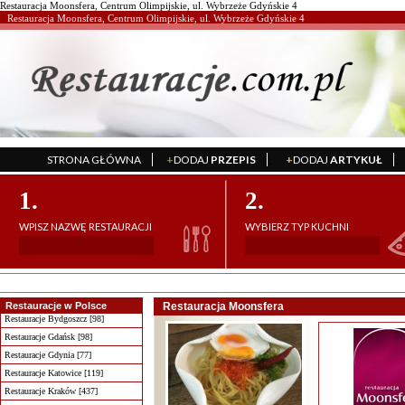
Restauracja Moonsfera, Centrum Olimpijskie, ul. Wybrzeże Gdyńskie 4
Restauracja Moonsfera, Centrum Olimpijskie, ul. Wybrzeże Gdyńskie 4
STRONA GŁÓWNA
+
DODAJ
PRZEPIS
+
DODAJ
ARTYKUŁ
';
';
1.
2.
WPISZ NAZWĘ RESTAURACJI
WYBIERZ TYP KUCHNI
Restauracje w Polsce
Restauracja Moonsfera
Restauracje Bydgoszcz [98]
Restauracje Gdańsk [98]
Restauracje Gdynia [77]
Restauracje Katowice [119]
Restauracje Kraków [437]