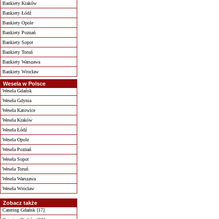
Bankiety Kraków
Bankiety Łódź
Bankiety Opole
Bankiety Poznań
Bankiety Sopot
Bankiety Toruń
Bankiety Warszawa
Bankiety Wrocław
Wesela w Polsce
Wesela Gdańsk
Wesela Gdynia
Wesela Katowice
Wesela Kraków
Wesela Łódź
Wesela Opole
Wesela Poznań
Wesela Sopot
Wesela Toruń
Wesela Warszawa
Wesela Wrocław
Zobacz także
Catering Gdańsk [17]