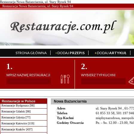
Restauracja Nowa Bażanciarnia, ul. Stary Rynek 94
Restauracja Nowa Bażanciarnia, ul. Stary Rynek 94
STRONA GŁÓWNA
+
DODAJ
PRZEPIS
+
DODAJ
ARTYKUŁ
';
';
1.
2.
WPISZ NAZWĘ RESTAURACJI
WYBIERZ TYP KUCHNI
Restauracje w Polsce
Nowa Bażanciarnia
Restauracje Bydgoszcz [98]
Adres
ul. Stary Rynek 94 , 61-77
Restauracje Gdańsk [98]
Telefon
61 855 33 58, 501 197 94
Restauracje Gdynia [77]
Typ Kuchni
międzynarodowa, staropols
Godziny Otwarcia
Pn. - So. 12.00 - 23.00, Nd
Restauracje Katowice [119]
Restauracje Kraków [437]