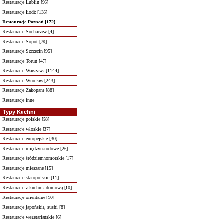
Restauracje Lublin [96]
Restauracje Łódź [136]
Restauracje Poznań [172]
Restauracje Sochaczew [4]
Restauracje Sopot [70]
Restauracje Szczecin [95]
Restauracje Toruń [47]
Restauracje Warszawa [1144]
Restauracje Wrocław [243]
Restauracje Zakopane [88]
Restauracje inne
Typy Kuchni
Restauracje polskie [58]
Restauracje włoskie [37]
Restauracje europejskie [30]
Restauracje międzynarodowe [26]
Restauracje śródziemnomorskie [17]
Restauracje mieszane [15]
Restauracje staropolskie [11]
Restauracje z kuchnią domową [10]
Restauracje orientalne [10]
Restauracje japońskie, sushi [8]
Restauracje wegetariańskie [6]