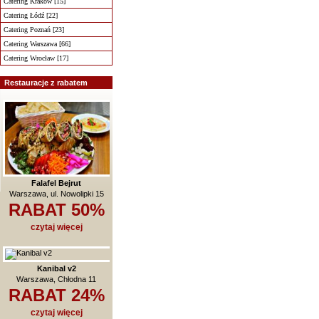
Catering Kraków [15]
Catering Łódź [22]
Catering Poznań [23]
Catering Warszawa [66]
Catering Wrocław [17]
Restauracje z rabatem
Falafel Bejrut
Warszawa, ul. Nowolipki 15
RABAT 50%
czytaj więcej
Kanibal v2
Warszawa, Chłodna 11
RABAT 24%
czytaj więcej