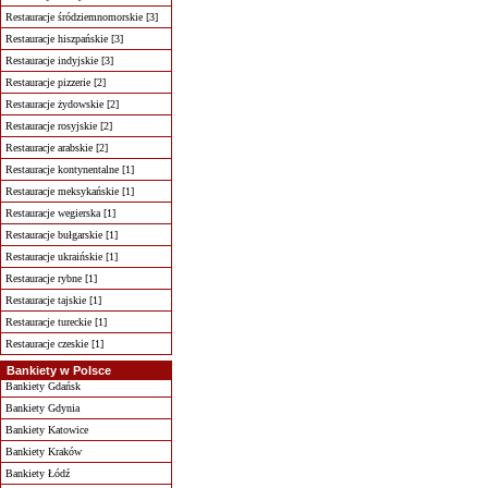
Restauracje śródziemnomorskie [3]
Restauracje hiszpańskie [3]
Restauracje indyjskie [3]
Restauracje pizzerie [2]
Restauracje żydowskie [2]
Restauracje rosyjskie [2]
Restauracje arabskie [2]
Restauracje kontynentalne [1]
Restauracje meksykańskie [1]
Restauracje wegierska [1]
Restauracje bułgarskie [1]
Restauracje ukraińskie [1]
Restauracje rybne [1]
Restauracje tajskie [1]
Restauracje tureckie [1]
Restauracje czeskie [1]
Bankiety w Polsce
Bankiety Gdańsk
Bankiety Gdynia
Bankiety Katowice
Bankiety Kraków
Bankiety Łódź