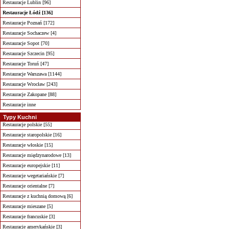
Restauracje Lublin [96]
Restauracje Łódź [136]
Restauracje Poznań [172]
Restauracje Sochaczew [4]
Restauracje Sopot [70]
Restauracje Szczecin [95]
Restauracje Toruń [47]
Restauracje Warszawa [1144]
Restauracje Wrocław [243]
Restauracje Zakopane [88]
Restauracje inne
Typy Kuchni
Restauracje polskie [55]
Restauracje staropolskie [16]
Restauracje włoskie [15]
Restauracje międzynarodowe [13]
Restauracje europejskie [11]
Restauracje wegetariańskie [7]
Restauracje orientalne [7]
Restauracje z kuchnią domową [6]
Restauracje mieszane [5]
Restauracje francuskie [3]
Restauracje amerykańskie [3]