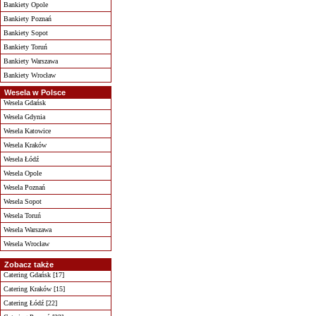
Bankiety Opole
Bankiety Poznań
Bankiety Sopot
Bankiety Toruń
Bankiety Warszawa
Bankiety Wrocław
Wesela w Polsce
Wesela Gdańsk
Wesela Gdynia
Wesela Katowice
Wesela Kraków
Wesela Łódź
Wesela Opole
Wesela Poznań
Wesela Sopot
Wesela Toruń
Wesela Warszawa
Wesela Wrocław
Zobacz także
Catering Gdańsk [17]
Catering Kraków [15]
Catering Łódź [22]