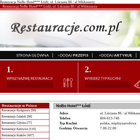
Restauracja NoBo Hotel*** Łódź, ul. Liściasta 86 / al.Włókniarzy
Restauracja NoBo Hotel*** Łódź, ul. Liściasta 86 / al.Włókniarzy
STRONA GŁÓWNA
+
DODAJ
PRZEPIS
+
DODAJ
ARTYKUŁ
';
';
1.
2.
WPISZ NAZWĘ RESTAURACJI
WYBIERZ TYP KUCHNI
Restauracje w Polsce
NoBo Hotel*** Łódź
Restauracje Bydgoszcz [98]
Adres
ul. Liściasta 86 / al.Włókn
Restauracje Gdańsk [98]
Telefon
604-613-746
Restauracje Gdynia [77]
Typ Kuchni
polska, międzynarodowa
Godziny Otwarcia
7.00-22.00
Restauracje Katowice [119]
Restauracje Kraków [437]