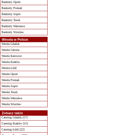
Bankiety Opole
Bankiety Poznań
Bankiety Sopot
Bankiety Toruń
Bankiety Warszawa
Bankiety Wrocław
Wesela w Polsce
Wesela Gdańsk
Wesela Gdynia
Wesela Katowice
Wesela Kraków
Wesela Łódź
Wesela Opole
Wesela Poznań
Wesela Sopot
Wesela Toruń
Wesela Warszawa
Wesela Wrocław
Zobacz także
Catering Gdańsk [17]
Catering Kraków [15]
Catering Łódź [22]