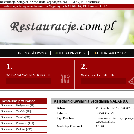
Restauracja KsięgarnioKawiarnia Vegedajnia NALANDA, Pl. Kościuszki 12
Restauracja KsięgarnioKawiarnia Vegedajnia NALANDA, Pl. Kościuszki 12
STRONA GŁÓWNA
+
DODAJ
PRZEPIS
+
DODAJ
ARTYKUŁ
';
';
1.
2.
WPISZ NAZWĘ RESTAURACJI
WYBIERZ TYP KUCHNI
Restauracje w Polsce
KsięgarnioKawiarnia Vegedajnia NALANDA
Restauracje Bydgoszcz [98]
Adres
Pl. Kościuszki 12, 50-028
Restauracje Gdańsk [98]
Telefon
508-833-079
Restauracje Gdynia [77]
Typ Kuchni
domowa, restauracje przyja
wegetariańska
Restauracje Katowice [119]
Godziny Otwarcia
10-20
Restauracje Kraków [437]