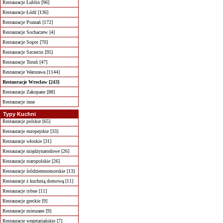
Restauracje Lublin [96]
Restauracje Łódź [136]
Restauracje Poznań [172]
Restauracje Sochaczew [4]
Restauracje Sopot [70]
Restauracje Szczecin [95]
Restauracje Toruń [47]
Restauracje Warszawa [1144]
Restauracje Wrocław [243]
Restauracje Zakopane [88]
Restauracje inne
Typy Kuchni
Restauracje polskie [65]
Restauracje europejskie [33]
Restauracje włoskie [31]
Restauracje międzynarodowe [26]
Restauracje staropolskie [26]
Restauracje śródziemnomorskie [13]
Restauracje z kuchnią domową [11]
Restauracje rybne [11]
Restauracje greckie [9]
Restauracje mieszane [9]
Restauracje wegetariańskie [7]