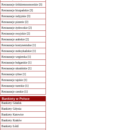
Restauracje śródziemnomorskie [3]
Restauracje hiszpańskie [3]
Restauracje indyjskie [3]
Restauracje pizzerie [2]
Restauracje żydowskie [2]
Restauracje rosyjskie [2]
Restauracje arabskie [2]
Restauracje kontynentalne [1]
Restauracje meksykańskie [1]
Restauracje wegierska [1]
Restauracje bułgarskie [1]
Restauracje ukraińskie [1]
Restauracje rybne [1]
Restauracje tajskie [1]
Restauracje tureckie [1]
Restauracje czeskie [1]
Bankiety w Polsce
Bankiety Gdańsk
Bankiety Gdynia
Bankiety Katowice
Bankiety Kraków
Bankiety Łódź