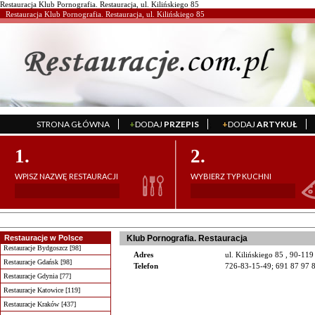
Restauracja Klub Pornografia. Restauracja, ul. Kilińskiego 85
Restauracja Klub Pornografia. Restauracja, ul. Kilińskiego 85
STRONA GŁÓWNA
+
DODAJ
PRZEPIS
+
DODAJ
ARTYKUŁ
';
';
1.
2.
WPISZ NAZWĘ RESTAURACJI
WYBIERZ TYP KUCHNI
Restauracje w Polsce
Klub Pornografia. Restauracja
Restauracje Bydgoszcz [98]
Adres
ul. Kilińskiego 85 , 90-11
Restauracje Gdańsk [98]
Telefon
726-83-15-49; 691 87 97 
Restauracje Gdynia [77]
Restauracje Katowice [119]
Restauracje Kraków [437]