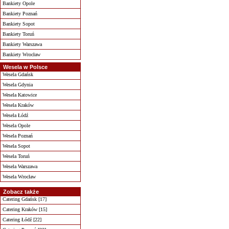
Bankiety Opole
Bankiety Poznań
Bankiety Sopot
Bankiety Toruń
Bankiety Warszawa
Bankiety Wrocław
Wesela w Polsce
Wesela Gdańsk
Wesela Gdynia
Wesela Katowice
Wesela Kraków
Wesela Łódź
Wesela Opole
Wesela Poznań
Wesela Sopot
Wesela Toruń
Wesela Warszawa
Wesela Wrocław
Zobacz także
Catering Gdańsk [17]
Catering Kraków [15]
Catering Łódź [22]