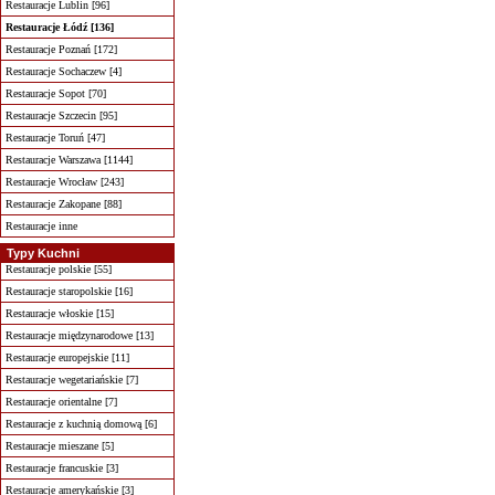
Restauracje Lublin [96]
Restauracje Łódź [136]
Restauracje Poznań [172]
Restauracje Sochaczew [4]
Restauracje Sopot [70]
Restauracje Szczecin [95]
Restauracje Toruń [47]
Restauracje Warszawa [1144]
Restauracje Wrocław [243]
Restauracje Zakopane [88]
Restauracje inne
Typy Kuchni
Restauracje polskie [55]
Restauracje staropolskie [16]
Restauracje włoskie [15]
Restauracje międzynarodowe [13]
Restauracje europejskie [11]
Restauracje wegetariańskie [7]
Restauracje orientalne [7]
Restauracje z kuchnią domową [6]
Restauracje mieszane [5]
Restauracje francuskie [3]
Restauracje amerykańskie [3]