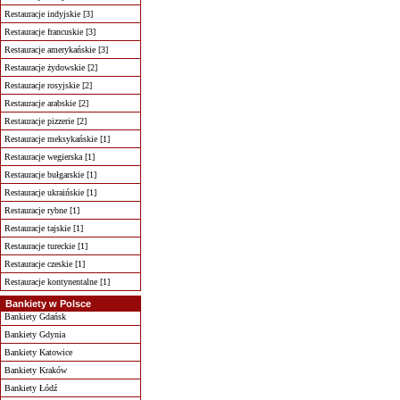
Restauracje indyjskie [3]
Restauracje francuskie [3]
Restauracje amerykańskie [3]
Restauracje żydowskie [2]
Restauracje rosyjskie [2]
Restauracje arabskie [2]
Restauracje pizzerie [2]
Restauracje meksykańskie [1]
Restauracje wegierska [1]
Restauracje bułgarskie [1]
Restauracje ukraińskie [1]
Restauracje rybne [1]
Restauracje tajskie [1]
Restauracje tureckie [1]
Restauracje czeskie [1]
Restauracje kontynentalne [1]
Bankiety w Polsce
Bankiety Gdańsk
Bankiety Gdynia
Bankiety Katowice
Bankiety Kraków
Bankiety Łódź