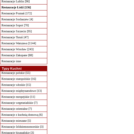
Restauracje Lublin [96]
Restauracje Łódź [136]
Restauracje Poznań [172]
Restauracje Sochaczew [4]
Restauracje Sopot [70]
Restauracje Szczecin [95]
Restauracje Toruń [47]
Restauracje Warszawa [1144]
Restauracje Wrocław [243]
Restauracje Zakopane [88]
Restauracje inne
Typy Kuchni
Restauracje polskie [55]
Restauracje staropolskie [16]
Restauracje włoskie [15]
Restauracje międzynarodowe [13]
Restauracje europejskie [11]
Restauracje wegetariańskie [7]
Restauracje orientalne [7]
Restauracje z kuchnią domową [6]
Restauracje mieszane [5]
Restauracje śródziemnomorskie [3]
Restauracje hiszpańskie [3]