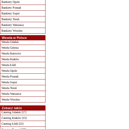
Bankiety Opole
Bankiety Poznań
Bankiety Sopot
Bankiety Toruń
Bankiety Warszawa
Bankiety Wrocław
Wesela w Polsce
Wesela Gdańsk
Wesela Gdynia
Wesela Katowice
Wesela Kraków
Wesela Łódź
Wesela Opole
Wesela Poznań
Wesela Sopot
Wesela Toruń
Wesela Warszawa
Wesela Wrocław
Zobacz także
Catering Gdańsk [17]
Catering Kraków [15]
Catering Łódź [22]