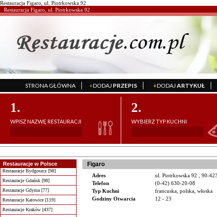
Restauracja Figaro, ul. Piotrkowska 92
Restauracja Figaro, ul. Piotrkowska 92
STRONA GŁÓWNA
+
DODAJ
PRZEPIS
+
DODAJ
ARTYKUŁ
';
';
1.
2.
WPISZ NAZWĘ RESTAURACJI
WYBIERZ TYP KUCHNI
Restauracje w Polsce
Figaro
Restauracje Bydgoszcz [98]
Adres
ul. Piotrkowska 92 , 90-42
Restauracje Gdańsk [98]
Telefon
(0-42) 630-20-08
Restauracje Gdynia [77]
Typ Kuchni
francuska, polska, włoska
Godziny Otwarcia
12 - 23
Restauracje Katowice [119]
Restauracje Kraków [437]