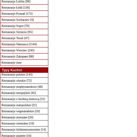
Restauracje Lublin [96]
Restauracje Łódź [136]
Restauracje Poznań [172]
Restauracje Sochaczew [4]
Restauracje Sopot [70]
Restauracje Szczecin [95]
Restauracje Toruń [47]
Restauracje Warszawa [1144]
Restauracje Wrocław [243]
Restauracje Zakopane [88]
Restauracje inne
Typy Kuchni
Restauracje polskie [143]
Restauracje włoskie [72]
Restauracje międzynarodowe [48]
Restauracje europejskie [45]
Restauracje z kuchnią domową [31]
Restauracje staropolskie [31]
Restauracje wegetariańskie [20]
Restauracje mieszane [20]
Restauracje orientalne [18]
Restauracje śródziemnomorskie [14]
Restauracje pizzerie [10]