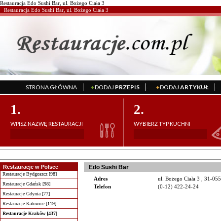
Restauracja Edo Sushi Bar, ul. Bożego Ciała 3
Restauracja Edo Sushi Bar, ul. Bożego Ciała 3
STRONA GŁÓWNA
+
DODAJ
PRZEPIS
+
DODAJ
ARTYKUŁ
';
';
1.
2.
WPISZ NAZWĘ RESTAURACJI
WYBIERZ TYP KUCHNI
Restauracje w Polsce
Edo Sushi Bar
Restauracje Bydgoszcz [98]
Adres
ul. Bożego Ciała 3 , 31-0
Restauracje Gdańsk [98]
Telefon
(0-12) 422-24-24
Restauracje Gdynia [77]
Restauracje Katowice [119]
Restauracje Kraków [437]