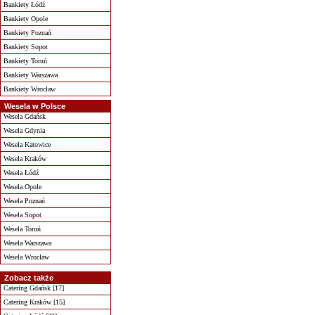
Bankiety Łódź
Bankiety Opole
Bankiety Poznań
Bankiety Sopot
Bankiety Toruń
Bankiety Warszawa
Bankiety Wrocław
Wesela w Polsce
Wesela Gdańsk
Wesela Gdynia
Wesela Katowice
Wesela Kraków
Wesela Łódź
Wesela Opole
Wesela Poznań
Wesela Sopot
Wesela Toruń
Wesela Warszawa
Wesela Wrocław
Zobacz także
Catering Gdańsk [17]
Catering Kraków [15]