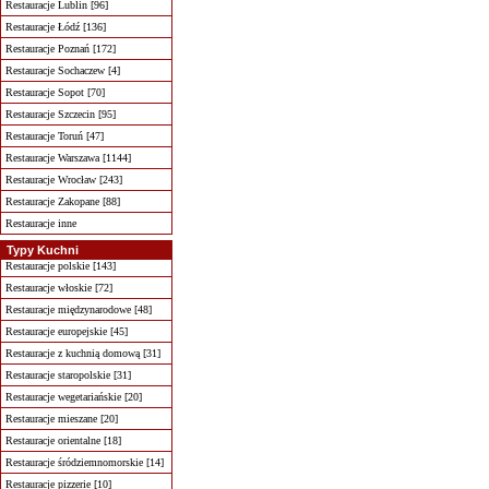
Restauracje Lublin [96]
Restauracje Łódź [136]
Restauracje Poznań [172]
Restauracje Sochaczew [4]
Restauracje Sopot [70]
Restauracje Szczecin [95]
Restauracje Toruń [47]
Restauracje Warszawa [1144]
Restauracje Wrocław [243]
Restauracje Zakopane [88]
Restauracje inne
Typy Kuchni
Restauracje polskie [143]
Restauracje włoskie [72]
Restauracje międzynarodowe [48]
Restauracje europejskie [45]
Restauracje z kuchnią domową [31]
Restauracje staropolskie [31]
Restauracje wegetariańskie [20]
Restauracje mieszane [20]
Restauracje orientalne [18]
Restauracje śródziemnomorskie [14]
Restauracje pizzerie [10]