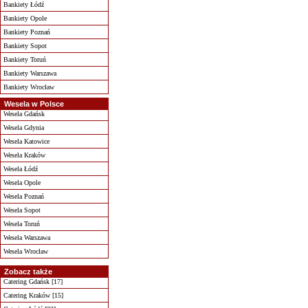
Bankiety Łódź
Bankiety Opole
Bankiety Poznań
Bankiety Sopot
Bankiety Toruń
Bankiety Warszawa
Bankiety Wrocław
Wesela w Polsce
Wesela Gdańsk
Wesela Gdynia
Wesela Katowice
Wesela Kraków
Wesela Łódź
Wesela Opole
Wesela Poznań
Wesela Sopot
Wesela Toruń
Wesela Warszawa
Wesela Wrocław
Zobacz także
Catering Gdańsk [17]
Catering Kraków [15]