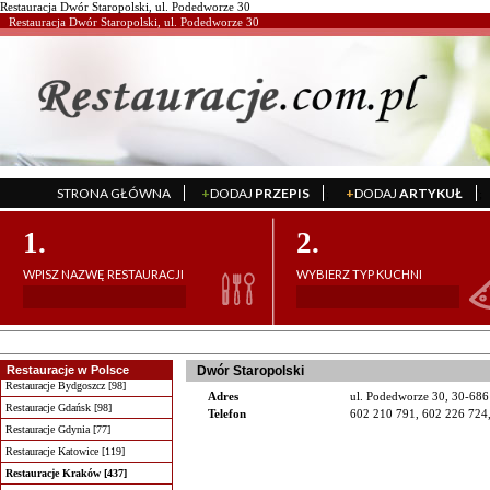
Restauracja Dwór Staropolski, ul. Podedworze 30
Restauracja Dwór Staropolski, ul. Podedworze 30
STRONA GŁÓWNA
+
DODAJ
PRZEPIS
+
DODAJ
ARTYKUŁ
';
';
1.
2.
WPISZ NAZWĘ RESTAURACJI
WYBIERZ TYP KUCHNI
Restauracje w Polsce
Dwór Staropolski
Restauracje Bydgoszcz [98]
Adres
ul. Podedworze 30, 30-68
Restauracje Gdańsk [98]
Telefon
602 210 791, 602 226 724
Restauracje Gdynia [77]
Restauracje Katowice [119]
Restauracje Kraków [437]