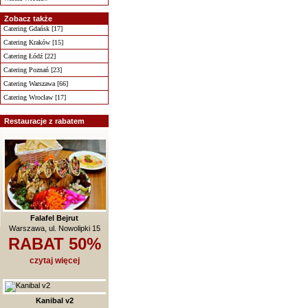
Zobacz także
Catering Gdańsk [17]
Catering Kraków [15]
Catering Łódź [22]
Catering Poznań [23]
Catering Warszawa [66]
Catering Wrocław [17]
Restauracje z rabatem
Falafel Bejrut
Warszawa, ul. Nowolipki 15
RABAT 50%
czytaj więcej
Kanibal v2