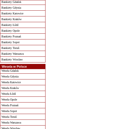
Bankiety Gdańsk
Bankiety Gdynia
Bankiety Katowice
Bankiety Kraków
Bankiety Łódź
Bankiety Opole
Bankiety Poznań
Bankiety Sopot
Bankiety Toruń
Bankiety Warszawa
Bankiety Wrocław
Wesela w Polsce
Wesela Gdańsk
Wesela Gdynia
Wesela Katowice
Wesela Kraków
Wesela Łódź
Wesela Opole
Wesela Poznań
Wesela Sopot
Wesela Toruń
Wesela Warszawa
Wesela Wrocław