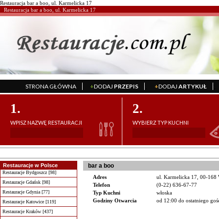
Restauracja bar a boo, ul. Karmelicka 17
Restauracja bar a boo, ul. Karmelicka 17
STRONA GŁÓWNA
+
DODAJ
PRZEPIS
+
DODAJ
ARTYKUŁ
';
';
1.
2.
WPISZ NAZWĘ RESTAURACJI
WYBIERZ TYP KUCHNI
Restauracje w Polsce
bar a boo
Restauracje Bydgoszcz [98]
Adres
ul. Karmelicka 17, 00-168
Restauracje Gdańsk [98]
Telefon
(0-22) 636-67-77
Restauracje Gdynia [77]
Typ Kuchni
włoska
Godziny Otwarcia
od 12:00 do ostatniego goś
Restauracje Katowice [119]
Restauracje Kraków [437]