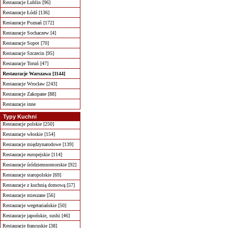
Restauracje Lublin [96]
Restauracje Łódź [136]
Restauracje Poznań [172]
Restauracje Sochaczew [4]
Restauracje Sopot [70]
Restauracje Szczecin [95]
Restauracje Toruń [47]
Restauracje Warszawa [1144]
Restauracje Wrocław [243]
Restauracje Zakopane [88]
Restauracje inne
Typy Kuchni
Restauracje polskie [250]
Restauracje włoskie [154]
Restauracje międzynarodowe [139]
Restauracje europejskie [114]
Restauracje śródziemnomorskie [92]
Restauracje staropolskie [69]
Restauracje z kuchnią domową [57]
Restauracje mieszane [56]
Restauracje wegetariańskie [50]
Restauracje japońskie, sushi [46]
Restauracje francuskie [38]