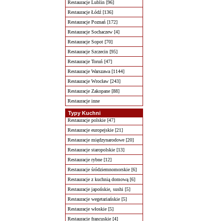
Restauracje Lublin [96]
Restauracje Łódź [136]
Restauracje Poznań [172]
Restauracje Sochaczew [4]
Restauracje Sopot [70]
Restauracje Szczecin [95]
Restauracje Toruń [47]
Restauracje Warszawa [1144]
Restauracje Wrocław [243]
Restauracje Zakopane [88]
Restauracje inne
Typy Kuchni
Restauracje polskie [47]
Restauracje europejskie [21]
Restauracje międzynarodowe [20]
Restauracje staropolskie [13]
Restauracje rybne [12]
Restauracje śródziemnomorskie [6]
Restauracje z kuchnią domową [6]
Restauracje japońskie, sushi [5]
Restauracje wegetariańskie [5]
Restauracje włoskie [5]
Restauracje francuskie [4]