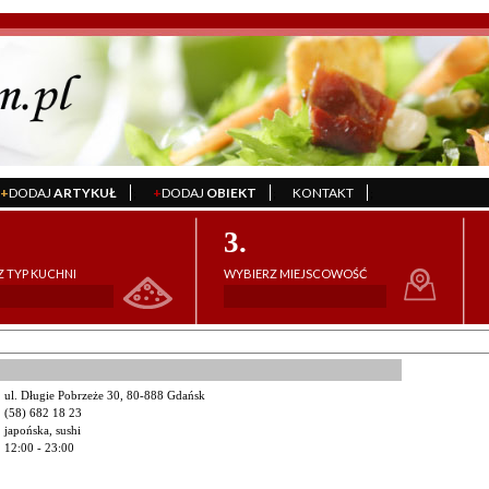
+
DODAJ
ARTYKUŁ
+
DODAJ
OBIEKT
KONTAKT
';
';
';
3.
 TYP KUCHNI
WYBIERZ MIEJSCOWOŚĆ
ul. Długie Pobrzeże 30, 80-888 Gdańsk
(58) 682 18 23
japońska, sushi
12:00 - 23:00