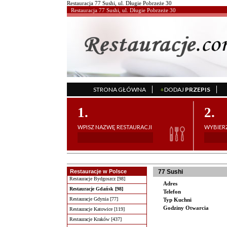
Restauracja 77 Sushi, ul. Długie Pobrzeże 30
Restauracja 77 Sushi, ul. Długie Pobrzeże 30
STRONA GŁÓWNA
+
DODAJ
PRZEPIS
';
1.
2.
WPISZ NAZWĘ RESTAURACJI
WYBIERZ
Restauracje w Polsce
77 Sushi
Restauracje Bydgoszcz [98]
Adres
Restauracje Gdańsk [98]
Telefon
Restauracje Gdynia [77]
Typ Kuchni
Godziny Otwarcia
Restauracje Katowice [119]
Restauracje Kraków [437]