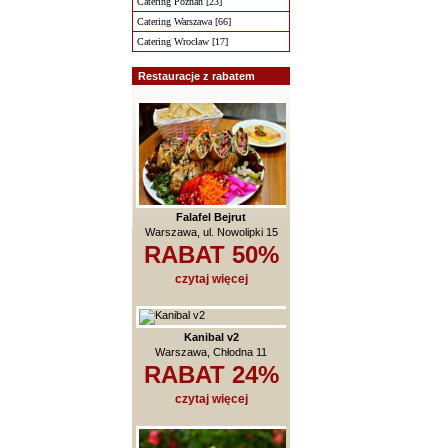
Catering Poznań [23]
Catering Warszawa [66]
Catering Wrocław [17]
Restauracje z rabatem
Falafel Bejrut
Warszawa, ul. Nowolipki 15
RABAT 50%
czytaj więcej
Kanibal v2
Warszawa, Chłodna 11
RABAT 24%
czytaj więcej