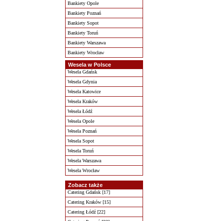
Bankiety Opole
Bankiety Poznań
Bankiety Sopot
Bankiety Toruń
Bankiety Warszawa
Bankiety Wrocław
Wesela w Polsce
Wesela Gdańsk
Wesela Gdynia
Wesela Katowice
Wesela Kraków
Wesela Łódź
Wesela Opole
Wesela Poznań
Wesela Sopot
Wesela Toruń
Wesela Warszawa
Wesela Wrocław
Zobacz także
Catering Gdańsk [17]
Catering Kraków [15]
Catering Łódź [22]