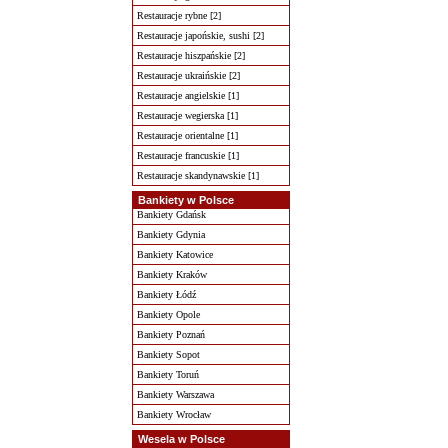
Restauracje rybne [2]
Restauracje japońskie, sushi [2]
Restauracje hiszpańskie [2]
Restauracje ukraińskie [2]
Restauracje angielskie [1]
Restauracje wegierska [1]
Restauracje orientalne [1]
Restauracje francuskie [1]
Restauracje skandynawskie [1]
Bankiety w Polsce
Bankiety Gdańsk
Bankiety Gdynia
Bankiety Katowice
Bankiety Kraków
Bankiety Łódź
Bankiety Opole
Bankiety Poznań
Bankiety Sopot
Bankiety Toruń
Bankiety Warszawa
Bankiety Wrocław
Wesela w Polsce