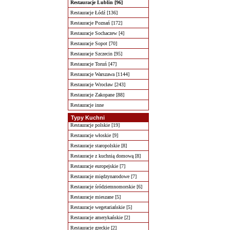
Restauracje Lublin [96]
Restauracje Łódź [136]
Restauracje Poznań [172]
Restauracje Sochaczew [4]
Restauracje Sopot [70]
Restauracje Szczecin [95]
Restauracje Toruń [47]
Restauracje Warszawa [1144]
Restauracje Wrocław [243]
Restauracje Zakopane [88]
Restauracje inne
Typy Kuchni
Restauracje polskie [19]
Restauracje włoskie [9]
Restauracje staropolskie [8]
Restauracje z kuchnią domową [8]
Restauracje europejskie [7]
Restauracje międzynarodowe [7]
Restauracje śródziemnomorskie [6]
Restauracje mieszane [5]
Restauracje wegetariańskie [5]
Restauracje amerykańskie [2]
Restauracje greckie [2]