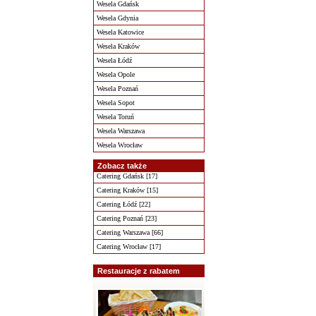
Wesela Gdańsk
Wesela Gdynia
Wesela Katowice
Wesela Kraków
Wesela Łódź
Wesela Opole
Wesela Poznań
Wesela Sopot
Wesela Toruń
Wesela Warszawa
Wesela Wrocław
Zobacz także
Catering Gdańsk [17]
Catering Kraków [15]
Catering Łódź [22]
Catering Poznań [23]
Catering Warszawa [66]
Catering Wrocław [17]
Restauracje z rabatem