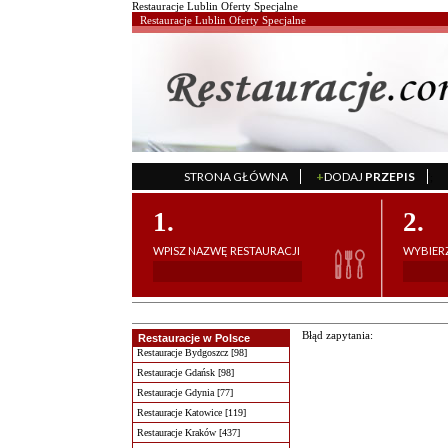
Restauracje Lublin Oferty Specjalne
Restauracje Lublin Oferty Specjalne
STRONA GŁÓWNA
+
DODAJ
PRZEPIS
';
1.
2.
WPISZ NAZWĘ RESTAURACJI
WYBIERZ
Błąd zapytania:
Restauracje w Polsce
Restauracje Bydgoszcz [98]
Restauracje Gdańsk [98]
Restauracje Gdynia [77]
Restauracje Katowice [119]
Restauracje Kraków [437]