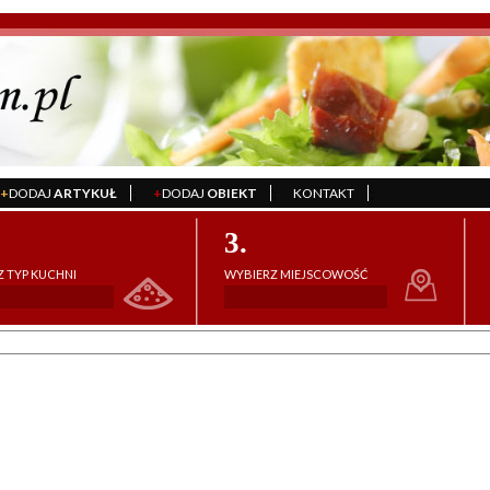
+
DODAJ
ARTYKUŁ
+
DODAJ
OBIEKT
KONTAKT
';
';
';
3.
 TYP KUCHNI
WYBIERZ MIEJSCOWOŚĆ