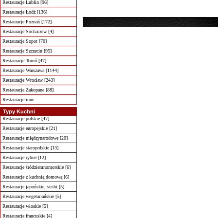
Restauracje Lublin [96]
Restauracje Łódź [136]
Restauracje Poznań [172]
Restauracje Sochaczew [4]
Restauracje Sopot [70]
Restauracje Szczecin [95]
Restauracje Toruń [47]
Restauracje Warszawa [1144]
Restauracje Wrocław [243]
Restauracje Zakopane [88]
Restauracje inne
Typy Kuchni
Restauracje polskie [47]
Restauracje europejskie [21]
Restauracje międzynarodowe [20]
Restauracje staropolskie [13]
Restauracje rybne [12]
Restauracje śródziemnomorskie [6]
Restauracje z kuchnią domową [6]
Restauracje japońskie, sushi [5]
Restauracje wegetariańskie [5]
Restauracje włoskie [5]
Restauracje francuskie [4]