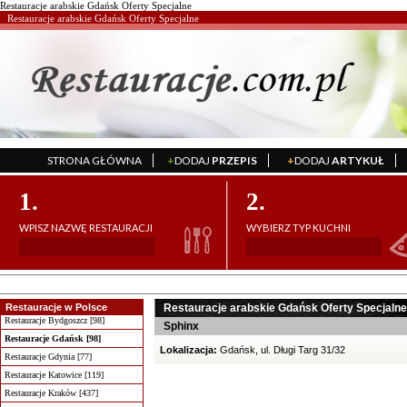
Restauracje arabskie Gdańsk Oferty Specjalne
Restauracje arabskie Gdańsk Oferty Specjalne
STRONA GŁÓWNA
+
DODAJ
PRZEPIS
+
DODAJ
ARTYKUŁ
';
';
1.
2.
WPISZ NAZWĘ RESTAURACJI
WYBIERZ TYP KUCHNI
Restauracje w Polsce
Restauracje arabskie Gdańsk Oferty Specjalne
Restauracje Bydgoszcz [98]
Sphinx
Restauracje Gdańsk [98]
Lokalizacja:
Gdańsk, ul. Długi Targ 31/32
Restauracje Gdynia [77]
Restauracje Katowice [119]
Restauracje Kraków [437]