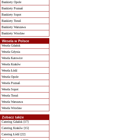
Bankiety Opole
Bankiety Poznań
Bankiety Sopot
Bankiety Toruń
Bankiety Warszawa
Bankiety Wrocław
Wesela w Polsce
Wesela Gdańsk
Wesela Gdynia
Wesela Katowice
Wesela Kraków
Wesela Łódź
Wesela Opole
Wesela Poznań
Wesela Sopot
Wesela Toruń
Wesela Warszawa
Wesela Wrocław
Zobacz także
Catering Gdańsk [17]
Catering Kraków [15]
Catering Łódź [22]