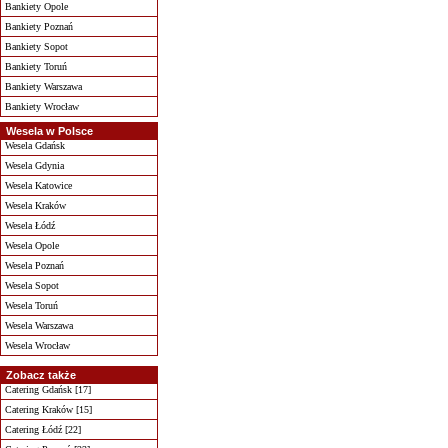
Bankiety Opole
Bankiety Poznań
Bankiety Sopot
Bankiety Toruń
Bankiety Warszawa
Bankiety Wrocław
Wesela w Polsce
Wesela Gdańsk
Wesela Gdynia
Wesela Katowice
Wesela Kraków
Wesela Łódź
Wesela Opole
Wesela Poznań
Wesela Sopot
Wesela Toruń
Wesela Warszawa
Wesela Wrocław
Zobacz także
Catering Gdańsk [17]
Catering Kraków [15]
Catering Łódź [22]