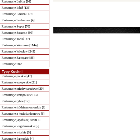
Restauracje Lublin [96]
Restauracje Łódź [136]
Restauracje Poznań [172]
Restauracje Sochaczew [4]
Restauracje Sopot [70]
Restauracje Szczecin [95]
Restauracje Toruń [47]
Restauracje Warszawa [1144]
Restauracje Wrocław [243]
Restauracje Zakopane [88]
Restauracje inne
Typy Kuchni
Restauracje polskie [47]
Restauracje europejskie [21]
Restauracje międzynarodowe [20]
Restauracje staropolskie [13]
Restauracje rybne [12]
Restauracje śródziemnomorskie [6]
Restauracje z kuchnią domową [6]
Restauracje japońskie, sushi [5]
Restauracje wegetariańskie [5]
Restauracje włoskie [5]
Restauracje francuskie [4]