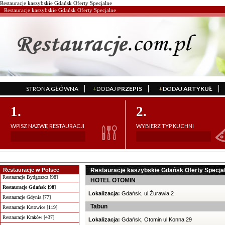
Restauracje kaszybskie Gdańsk Oferty Specjalne
Restauracje kaszybskie Gdańsk Oferty Specjalne
STRONA GŁÓWNA
+
DODAJ
PRZEPIS
+
DODAJ
ARTYKUŁ
';
';
1.
2.
WPISZ NAZWĘ RESTAURACJI
WYBIERZ TYP KUCHNI
Restauracje w Polsce
Restauracje kaszybskie Gdańsk Oferty Specja
Restauracje Bydgoszcz [98]
HOTEL OTOMIN
Restauracje Gdańsk [98]
Lokalizacja:
Gdańsk, ul.Żurawia 2
Restauracje Gdynia [77]
Tabun
Restauracje Katowice [119]
Restauracje Kraków [437]
Lokalizacja:
Gdańsk, Otomin ul.Konna 29