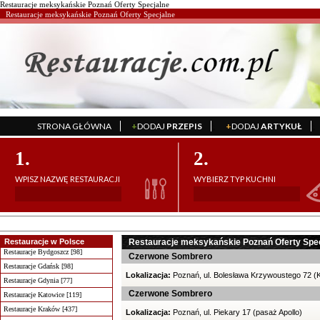
Restauracje meksykańskie Poznań Oferty Specjalne
Restauracje meksykańskie Poznań Oferty Specjalne
STRONA GŁÓWNA
+
DODAJ
PRZEPIS
+
DODAJ
ARTYKUŁ
';
';
1.
2.
WPISZ NAZWĘ RESTAURACJI
WYBIERZ TYP KUCHNI
Restauracje w Polsce
Restauracje meksykańskie Poznań Oferty Spe
Restauracje Bydgoszcz [98]
Czerwone Sombrero
Restauracje Gdańsk [98]
Lokalizacja:
Poznań, ul. Bolesława Krzywoustego 72 (K
Restauracje Gdynia [77]
Czerwone Sombrero
Restauracje Katowice [119]
Restauracje Kraków [437]
Lokalizacja:
Poznań, ul. Piekary 17 (pasaż Apollo)