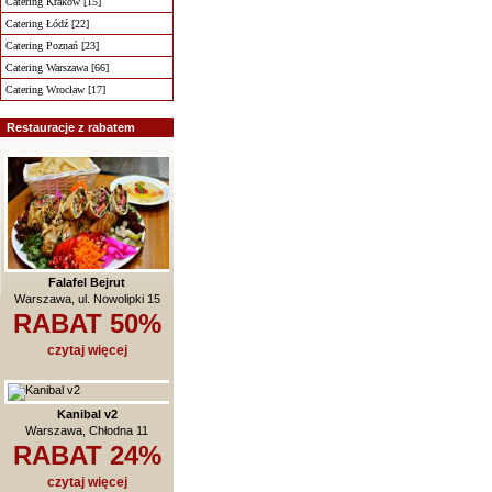
Catering Kraków [15]
Catering Łódź [22]
Catering Poznań [23]
Catering Warszawa [66]
Catering Wrocław [17]
Restauracje z rabatem
Falafel Bejrut
Warszawa, ul. Nowolipki 15
RABAT 50%
czytaj więcej
Kanibal v2
Warszawa, Chłodna 11
RABAT 24%
czytaj więcej