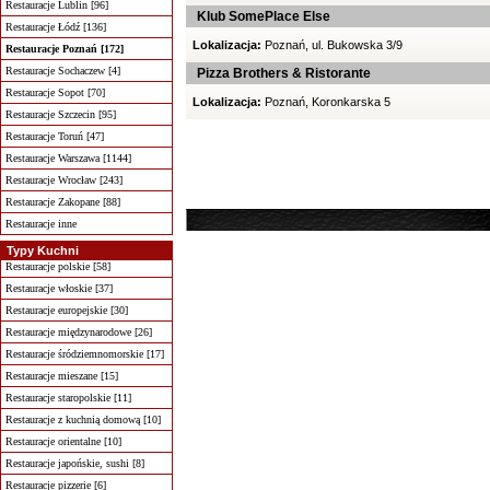
Restauracje Lublin [96]
Klub SomePlace Else
Restauracje Łódź [136]
Lokalizacja:
Poznań, ul. Bukowska 3/9
Restauracje Poznań [172]
Restauracje Sochaczew [4]
Pizza Brothers & Ristorante
Restauracje Sopot [70]
Lokalizacja:
Poznań, Koronkarska 5
Restauracje Szczecin [95]
Restauracje Toruń [47]
Restauracje Warszawa [1144]
Restauracje Wrocław [243]
Restauracje Zakopane [88]
Restauracje inne
Typy Kuchni
Restauracje polskie [58]
Restauracje włoskie [37]
Restauracje europejskie [30]
Restauracje międzynarodowe [26]
Restauracje śródziemnomorskie [17]
Restauracje mieszane [15]
Restauracje staropolskie [11]
Restauracje z kuchnią domową [10]
Restauracje orientalne [10]
Restauracje japońskie, sushi [8]
Restauracje pizzerie [6]