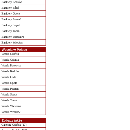
Bankiety Kraków
Bankiety Łódź
Bankiety Opole
Bankiety Poznań
Bankiety Sopot
Bankiety Toruń
Bankiety Warszawa
Bankiety Wrocław
Wesela w Polsce
Wesela Gdańsk
Wesela Gdynia
Wesela Katowice
Wesela Kraków
Wesela Łódź
Wesela Opole
Wesela Poznań
Wesela Sopot
Wesela Toruń
Wesela Warszawa
Wesela Wrocław
Zobacz także
Catering Gdańsk [17]