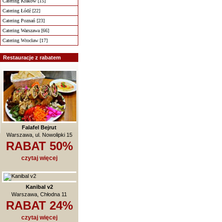
Catering Kraków [15]
Catering Łódź [22]
Catering Poznań [23]
Catering Warszawa [66]
Catering Wrocław [17]
Restauracje z rabatem
Falafel Bejrut
Warszawa, ul. Nowolipki 15
RABAT 50%
czytaj więcej
Kanibal v2
Warszawa, Chłodna 11
RABAT 24%
czytaj więcej