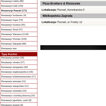
Restauracje Lublin [96]
Pizza Brothers & Ristorante
Restauracje Łódź [136]
Lokalizacja:
Poznań, Koronkarska 5
Restauracje Poznań [172]
Restauracje Sochaczew [4]
Wielkopolska Zagroda
Restauracje Sopot [70]
Lokalizacja:
Poznań, ul. Fredry 12
Restauracje Szczecin [95]
Restauracje Toruń [47]
Restauracje Warszawa [1144]
Restauracje Wrocław [243]
Restauracje Zakopane [88]
Restauracje inne
Typy Kuchni
Restauracje polskie [58]
Restauracje włoskie [37]
Restauracje europejskie [30]
Restauracje międzynarodowe [26]
Restauracje śródziemnomorskie [17]
Restauracje mieszane [15]
Restauracje staropolskie [11]
Restauracje orientalne [10]
Restauracje z kuchnią domową [10]
Restauracje japońskie, sushi [8]
Restauracje pizzerie [6]