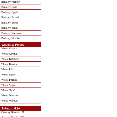
Bankiety Kraków
Bankiety Łódź
Bankiety Opole
Bankiety Poznań
Bankiety Sopot
Bankiety Toruń
Bankiety Warszawa
Bankiety Wrocław
Wesela w Polsce
Wesela Gdańsk
Wesela Gdynia
Wesela Katowice
Wesela Kraków
Wesela Łódź
Wesela Opole
Wesela Poznań
Wesela Sopot
Wesela Toruń
Wesela Warszawa
Wesela Wrocław
Zobacz także
Catering Gdańsk [17]