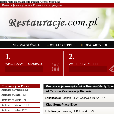
Restauracje amerykańskie Poznań Oferty Specjalne
Restauracje amerykańskie Poznań Oferty Specjalne
STRONA GŁÓWNA
+
DODAJ
PRZEPIS
+
DODAJ
ARTYKUŁ
';
';
1.
2.
WPISZ NAZWĘ RESTAURACJI
WYBIERZ TYP KUCHNI
Restauracje w Polsce
Restauracje amerykańskie Poznań Oferty Spec
Restauracje Bydgoszcz [98]
Al Capone Restauracja Pizzeria
Restauracje Gdańsk [98]
Lokalizacja:
Poznań, ul. 28 Czerwca 1956r. 187
Restauracje Gdynia [77]
Klub SomePlace Else
Restauracje Katowice [119]
Restauracje Kraków [437]
Lokalizacja:
Poznań, ul. Bukowska 3/9