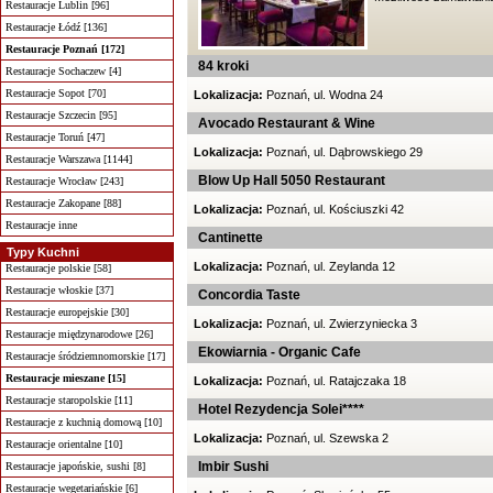
Restauracje Lublin [96]
Restauracje Łódź [136]
Restauracje Poznań [172]
84 kroki
Restauracje Sochaczew [4]
Restauracje Sopot [70]
Lokalizacja:
Poznań, ul. Wodna 24
Restauracje Szczecin [95]
Avocado Restaurant & Wine
Restauracje Toruń [47]
Lokalizacja:
Poznań, ul. Dąbrowskiego 29
Restauracje Warszawa [1144]
Blow Up Hall 5050 Restaurant
Restauracje Wrocław [243]
Restauracje Zakopane [88]
Lokalizacja:
Poznań, ul. Kościuszki 42
Restauracje inne
Cantinette
Typy Kuchni
Lokalizacja:
Poznań, ul. Zeylanda 12
Restauracje polskie [58]
Restauracje włoskie [37]
Concordia Taste
Restauracje europejskie [30]
Lokalizacja:
Poznań, ul. Zwierzyniecka 3
Restauracje międzynarodowe [26]
Ekowiarnia - Organic Cafe
Restauracje śródziemnomorskie [17]
Restauracje mieszane [15]
Lokalizacja:
Poznań, ul. Ratajczaka 18
Restauracje staropolskie [11]
Hotel Rezydencja Solei****
Restauracje z kuchnią domową [10]
Lokalizacja:
Poznań, ul. Szewska 2
Restauracje orientalne [10]
Imbir Sushi
Restauracje japońskie, sushi [8]
Restauracje wegetariańskie [6]