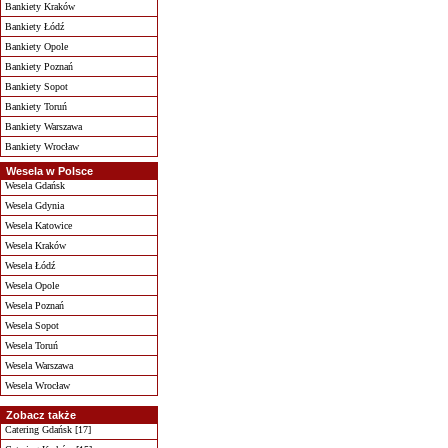
Bankiety Kraków
Bankiety Łódź
Bankiety Opole
Bankiety Poznań
Bankiety Sopot
Bankiety Toruń
Bankiety Warszawa
Bankiety Wrocław
Wesela w Polsce
Wesela Gdańsk
Wesela Gdynia
Wesela Katowice
Wesela Kraków
Wesela Łódź
Wesela Opole
Wesela Poznań
Wesela Sopot
Wesela Toruń
Wesela Warszawa
Wesela Wrocław
Zobacz także
Catering Gdańsk [17]