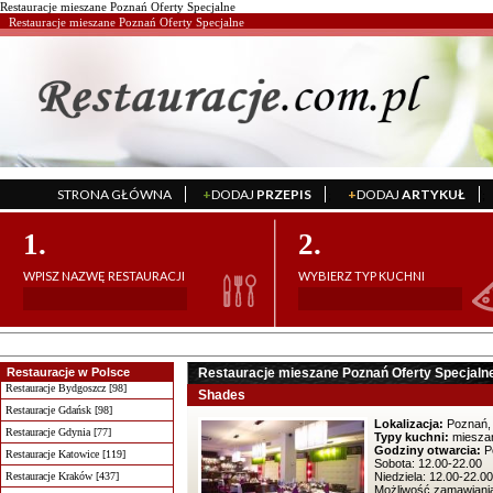
Restauracje mieszane Poznań Oferty Specjalne
Restauracje mieszane Poznań Oferty Specjalne
STRONA GŁÓWNA
+
DODAJ
PRZEPIS
+
DODAJ
ARTYKUŁ
';
';
1.
2.
WPISZ NAZWĘ RESTAURACJI
WYBIERZ TYP KUCHNI
Restauracje w Polsce
Restauracje mieszane Poznań Oferty Specjaln
Restauracje Bydgoszcz [98]
Shades
Restauracje Gdańsk [98]
Lokalizacja:
Poznań, 
Restauracje Gdynia [77]
Typy kuchni:
mieszan
Godziny otwarcia:
Po
Restauracje Katowice [119]
Sobota: 12.00-22.00
Restauracje Kraków [437]
Niedziela: 12.00-22.00
Możliwość zamawiania