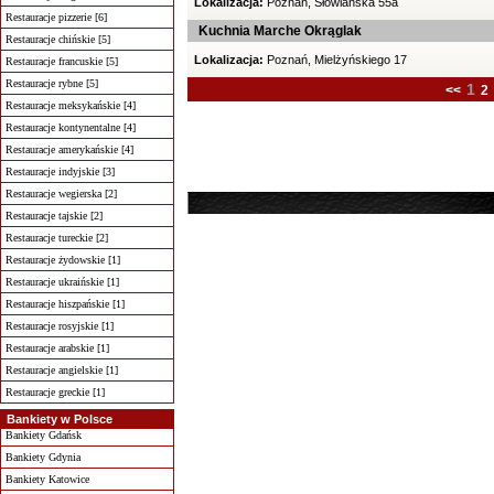
Lokalizacja:
Poznań, Słowiańska 55a
Restauracje pizzerie [6]
Kuchnia Marche Okrąglak
Restauracje chińskie [5]
Lokalizacja:
Poznań, Mielżyńskiego 17
Restauracje francuskie [5]
Restauracje rybne [5]
1
<<
2
Restauracje meksykańskie [4]
Restauracje kontynentalne [4]
Restauracje amerykańskie [4]
Restauracje indyjskie [3]
Restauracje wegierska [2]
Restauracje tajskie [2]
Restauracje tureckie [2]
Restauracje żydowskie [1]
Restauracje ukraińskie [1]
Restauracje hiszpańskie [1]
Restauracje rosyjskie [1]
Restauracje arabskie [1]
Restauracje angielskie [1]
Restauracje greckie [1]
Bankiety w Polsce
Bankiety Gdańsk
Bankiety Gdynia
Bankiety Katowice