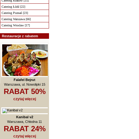
Catering Kraków [15]
Catering Łódź [22]
Catering Poznań [23]
Catering Warszawa [66]
Catering Wrocław [17]
Restauracje z rabatem
Falafel Bejrut
Warszawa, ul. Nowolipki 15
RABAT 50%
czytaj więcej
Kanibal v2
Warszawa, Chłodna 11
RABAT 24%
czytaj więcej