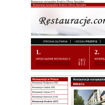
Restauracje europejskie Kraków Oferty Specjalne
Restauracje europejskie Kraków Oferty Specjalne
STRONA GŁÓWNA
+
DODAJ
PRZEPIS
';
1.
2.
WPISZ NAZWĘ RESTAURACJI
WYBIERZ
Restauracje w Polsce
Restauracje europejski
Restauracje Bydgoszcz [98]
Milk&Co
Restauracje Gdańsk [98]
Restauracje Gdynia [77]
Restauracje Katowice [119]
Restauracje Kraków [437]