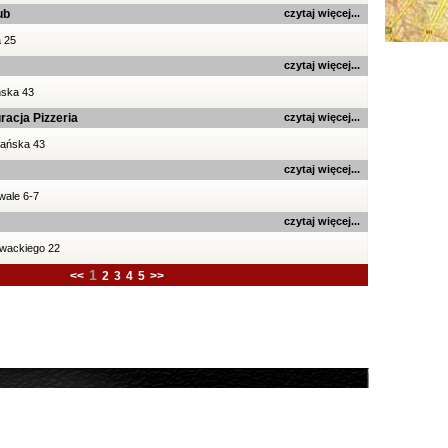
ub
czytaj więcej...
 25
czytaj więcej...
ńska 43
acja Pizzeria
czytaj więcej...
iańska 43
czytaj więcej...
wale 6-7
czytaj więcej...
owackiego 22
1
<<
2
3
4
5
>>