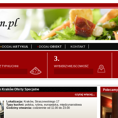
+
DODAJ
ARTYKUŁ
+
DODAJ
OBIEKT
KONTAKT
';
';
';
3.
 TYP KUCHNI
WYBIERZ MIEJSCOWOŚĆ
e Kraków Oferty Specjalne
Polecamy 
czytaj więcej...
Lokalizacja:
Kraków, Straszewskiego 17
Typy kuchni:
polska, rybna, europejska, międzynarodowa
Godziny otwarcia:
codziennie od 11.00 do 23.00