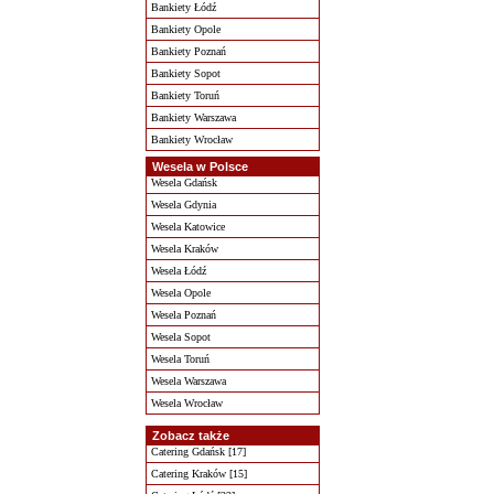
Bankiety Łódź
Bankiety Opole
Bankiety Poznań
Bankiety Sopot
Bankiety Toruń
Bankiety Warszawa
Bankiety Wrocław
Wesela w Polsce
Wesela Gdańsk
Wesela Gdynia
Wesela Katowice
Wesela Kraków
Wesela Łódź
Wesela Opole
Wesela Poznań
Wesela Sopot
Wesela Toruń
Wesela Warszawa
Wesela Wrocław
Zobacz także
Catering Gdańsk [17]
Catering Kraków [15]