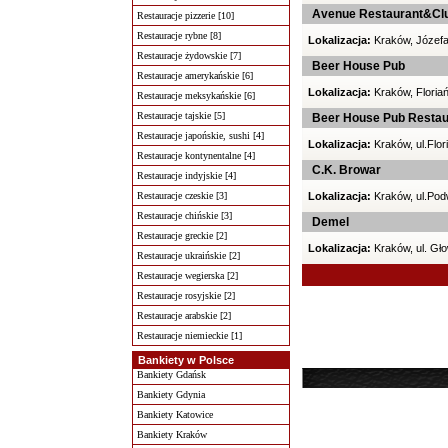
Avenue Restaurant&Cl
Restauracje pizzerie [10]
Restauracje rybne [8]
Lokalizacja:
Kraków, Józefa
Restauracje żydowskie [7]
Beer House Pub
Restauracje amerykańskie [6]
Lokalizacja:
Kraków, Floria
Restauracje meksykańskie [6]
Restauracje tajskie [5]
Beer House Pub Restaur
Restauracje japońskie, sushi [4]
Lokalizacja:
Kraków, ul.Flor
Restauracje kontynentalne [4]
C.K. Browar
Restauracje indyjskie [4]
Restauracje czeskie [3]
Lokalizacja:
Kraków, ul.Pod
Restauracje chińskie [3]
Demel
Restauracje greckie [2]
Lokalizacja:
Kraków, ul. Gł
Restauracje ukraińskie [2]
Restauracje wegierska [2]
Restauracje rosyjskie [2]
Restauracje arabskie [2]
Restauracje niemieckie [1]
Bankiety w Polsce
Bankiety Gdańsk
Bankiety Gdynia
Bankiety Katowice
Bankiety Kraków