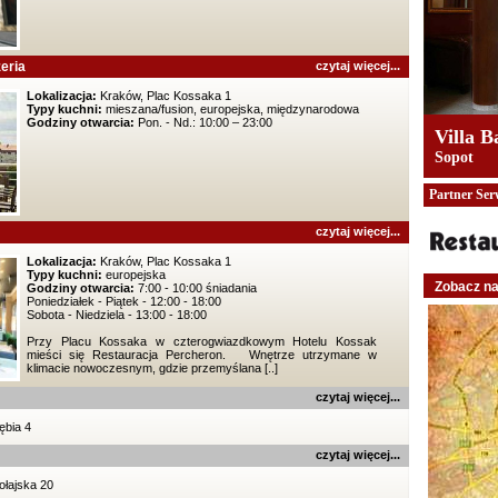
eria
czytaj więcej...
Lokalizacja:
Kraków, Plac Kossaka 1
Typy kuchni:
mieszana/fusion, europejska, międzynarodowa
Godziny otwarcia:
Pon. - Nd.: 10:00 – 23:00
Villa B
Sopot
Partner Ser
czytaj więcej...
Lokalizacja:
Kraków, Plac Kossaka 1
Typy kuchni:
europejska
Zobacz n
Godziny otwarcia:
7:00 - 10:00 śniadania
Poniedziałek - Piątek - 12:00 - 18:00
Sobota - Niedziela - 13:00 - 18:00
Przy Placu Kossaka w czterogwiazdkowym Hotelu Kossak
mieści się Restauracja Percheron. Wnętrze utrzymane w
klimacie nowoczesnym, gdzie przemyślana [..]
czytaj więcej...
ębia 4
czytaj więcej...
ołajska 20