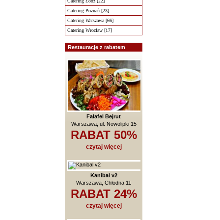
Catering Łódź [22]
Catering Poznań [23]
Catering Warszawa [66]
Catering Wrocław [17]
Restauracje z rabatem
Falafel Bejrut
Warszawa, ul. Nowolipki 15
RABAT 50%
czytaj więcej
Kanibal v2
Warszawa, Chłodna 11
RABAT 24%
czytaj więcej