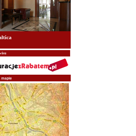
altica
wisu
a mapie