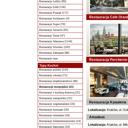
Restauracje Lublin [96]
Restauracje Łódź [136]
Restauracje Poznań [172]
Restauracja Cafe Oranż
Restauracje Sochaczew [4]
Restauracje Sopot [70]
Restauracje Szczecin [95]
Restauracje Toruń [47]
Restauracje Warszawa [1144]
Restauracje Wrocław [243]
Restauracje Zakopane [88]
Restauracje inne
Restauracja Percheron
Typy Kuchni
Restauracje polskie [143]
Restauracje włoskie [72]
Restauracje międzynarodowe [48]
Restauracje europejskie [45]
Restauracje z kuchnią domową [31]
Restauracje staropolskie [31]
Restauracja Kawaleria
Restauracje wegetariańskie [20]
Restauracje mieszane [20]
Lokalizacja:
Kraków, ul. Goł
Restauracje orientalne [18]
Amadeus
Restauracje śródziemnomorskie [14]
Lokalizacja:
Kraków, ul. Mik
Restauracje francuskie [10]