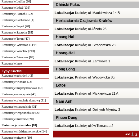
Restauracje Lublin [96]
Chiński Pałac
Restauracje Łódź [136]
Lokalizacja:
Kraków, ul. Mackiewicza 14 B
Restauracje Poznań [172]
Restauracje Sochaczew [4]
Herbaciarnia Czajownia Kraków
Restauracje Sopot [70]
Lokalizacja:
Kraków, ul.Józefa 25
Restauracje Szczecin [95]
Hoang Hai
Restauracje Toruń [47]
Restauracje Warszawa [1144]
Lokalizacja:
Kraków, ul. Stradomska 23
Restauracje Wrocław [243]
Hoang-Hai
Restauracje Zakopane [88]
Lokalizacja:
Kraków, ul. Zamkowa 1
Restauracje inne
Hong Long
Typy Kuchni
Restauracje polskie [143]
Lokalizacja:
Kraków, ul. Wadowicka 8g
Restauracje włoskie [72]
Lotos
Restauracje międzynarodowe [48]
Lokalizacja:
Kraków, ul. Mickiewicza 21 A
Restauracje europejskie [45]
Restauracje z kuchnią domową [31]
Nam Anh
Restauracje staropolskie [31]
Lokalizacja:
Kraków, ul. Dolnych Młynów 3
Restauracje wegetariańskie [20]
Phuon Dung
Restauracje mieszane [20]
Restauracje orientalne [18]
Lokalizacja:
Kraków, ul.św.Tomasza 2
Restauracje śródziemnomorskie [14]
1
<<
2
Restauracje pizzerie [10]