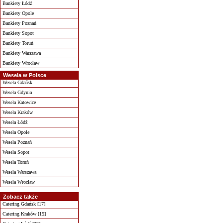
Bankiety Łódź
Bankiety Opole
Bankiety Poznań
Bankiety Sopot
Bankiety Toruń
Bankiety Warszawa
Bankiety Wrocław
Wesela w Polsce
Wesela Gdańsk
Wesela Gdynia
Wesela Katowice
Wesela Kraków
Wesela Łódź
Wesela Opole
Wesela Poznań
Wesela Sopot
Wesela Toruń
Wesela Warszawa
Wesela Wrocław
Zobacz także
Catering Gdańsk [17]
Catering Kraków [15]