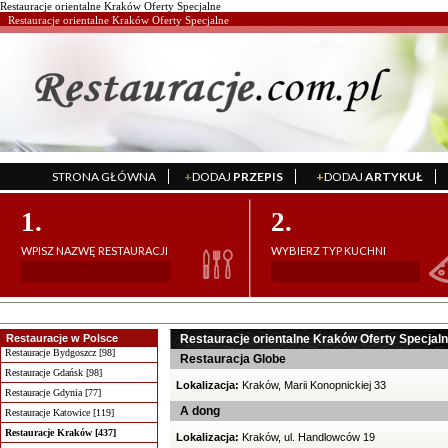
Restauracje orientalne Kraków Oferty Specjalne
Restauracje orientalne Kraków Oferty Specjalne
STRONA GŁÓWNA
+
DODAJ
PRZEPIS
+
DODAJ
ARTYKUŁ
';
';
1.
2.
WPISZ NAZWĘ RESTAURACJI
WYBIERZ TYP KUCHNI
Restauracje w Polsce
Restauracje orientalne Kraków Oferty Specjal
Restauracje Bydgoszcz [98]
Restauracja Globe
Restauracje Gdańsk [98]
Lokalizacja:
Kraków, Marii Konopnickiej 33
Restauracje Gdynia [77]
A dong
Restauracje Katowice [119]
Restauracje Kraków [437]
Lokalizacja:
Kraków, ul. Handlowców 19