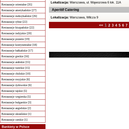
Lokalizacja:
Warszawa, ul. Wąwozowa 6 lok. 11A
Restauracje orientalne [35]
Aperitif Catering
Restauracje amerykańskie [27]
Restauracje meksykańskie [26]
Lokalizacja:
Warszawa, Wilcza 9
Restauracje rybne [22]
1
<<
2
3
4
5
6
7
Restauracje hiszpańskie [22]
Restauracje indyjskie [20]
Restauracje pizzerie [19]
Restauracje kontynentalne [18]
Restauracje bałkańskie [17]
Restauracje greckie [16]
Restauracje arabskie [15]
Restauracje tureckie [15]
Restauracje chińskie [10]
Restauracje rosyjskie [6]
Restauracje żydowskie [6]
Restauracje tajskie [5]
Restauracje wegierska [5]
Restauracje bułgarskie [3]
Restauracje angielskie [2]
Restauracje ukraińskie [1]
Restauracje czeskie [1]
Bankiety w Polsce