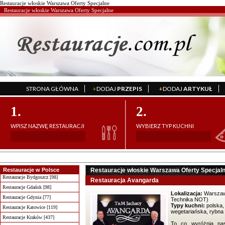
Restauracje włoskie Warszawa Oferty Specjalne
Restauracje włoskie Warszawa Oferty Specjalne
STRONA GŁÓWNA
+
DODAJ
PRZEPIS
+
DODAJ
ARTYKUŁ
';
';
1.
2.
WPISZ NAZWĘ RESTAURACJI
WYBIERZ TYP KUCHNI
Restauracje w Polsce
Restauracje włoskie Warszawa Oferty Specjal
Restauracje Bydgoszcz [98]
Restauracja Avangarda
Restauracje Gdańsk [98]
Lokalizacja:
Warszaw
Restauracje Gdynia [77]
Technika NOT)
Typy kuchni:
polska,
Restauracje Katowice [119]
wegetariańska, rybna
Restauracje Kraków [437]
To co wyróżnia nas