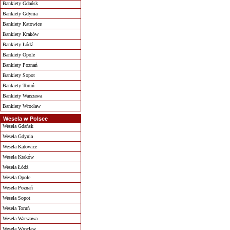
Bankiety Gdańsk
Bankiety Gdynia
Bankiety Katowice
Bankiety Kraków
Bankiety Łódź
Bankiety Opole
Bankiety Poznań
Bankiety Sopot
Bankiety Toruń
Bankiety Warszawa
Bankiety Wrocław
Wesela w Polsce
Wesela Gdańsk
Wesela Gdynia
Wesela Katowice
Wesela Kraków
Wesela Łódź
Wesela Opole
Wesela Poznań
Wesela Sopot
Wesela Toruń
Wesela Warszawa
Wesela Wrocław