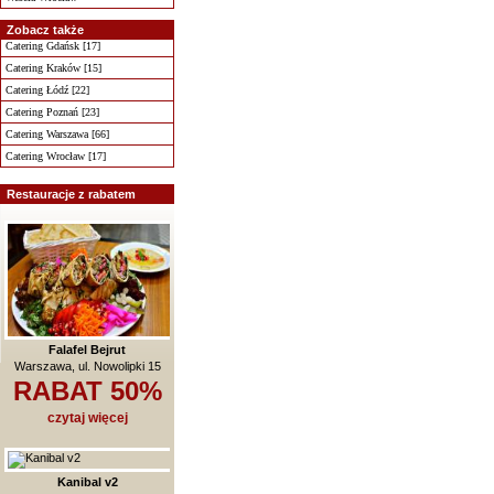
Zobacz także
Catering Gdańsk [17]
Catering Kraków [15]
Catering Łódź [22]
Catering Poznań [23]
Catering Warszawa [66]
Catering Wrocław [17]
Restauracje z rabatem
Falafel Bejrut
Warszawa, ul. Nowolipki 15
RABAT 50%
czytaj więcej
Kanibal v2