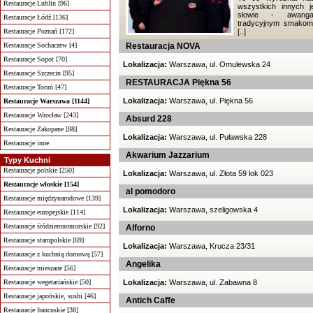
Restauracje Lublin [96]
wszystkich innych 
słowie - awanga
Restauracje Łódź [136]
tradycyjnym smako
Restauracje Poznań [172]
[..]
Restauracje Sochaczew [4]
Restauracja NOVA
Restauracje Sopot [70]
Lokalizacja:
Warszawa, ul. Omulewska 24
Restauracje Szczecin [95]
RESTAURACJA Piękna 56
Restauracje Toruń [47]
Lokalizacja:
Warszawa, ul. Piękna 56
Restauracje Warszawa [1144]
Restauracje Wrocław [243]
Absurd 228
Restauracje Zakopane [88]
Lokalizacja:
Warszawa, ul. Puławska 228
Restauracje inne
Akwarium Jazzarium
Typy Kuchni
Restauracje polskie [250]
Lokalizacja:
Warszawa, ul. Złota 59 lok 023
Restauracje włoskie [154]
al pomodoro
Restauracje międzynarodowe [139]
Lokalizacja:
Warszawa, szeligowska 4
Restauracje europejskie [114]
Restauracje śródziemnomorskie [92]
Alforno
Restauracje staropolskie [69]
Lokalizacja:
Warszawa, Krucza 23/31
Restauracje z kuchnią domową [57]
Angelika
Restauracje mieszane [56]
Restauracje wegetariańskie [50]
Lokalizacja:
Warszawa, ul. Zabawna 8
Restauracje japońskie, sushi [46]
Antich Caffe
Restauracje francuskie [38]