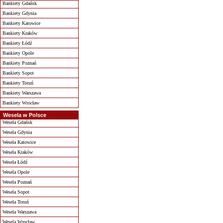
Bankiety Gdańsk
Bankiety Gdynia
Bankiety Katowice
Bankiety Kraków
Bankiety Łódź
Bankiety Opole
Bankiety Poznań
Bankiety Sopot
Bankiety Toruń
Bankiety Warszawa
Bankiety Wrocław
Wesela w Polsce
Wesela Gdańsk
Wesela Gdynia
Wesela Katowice
Wesela Kraków
Wesela Łódź
Wesela Opole
Wesela Poznań
Wesela Sopot
Wesela Toruń
Wesela Warszawa
Wesela Wrocław