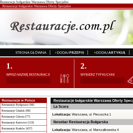
Restauracje bułgarskie Warszawa Oferty Specjalne
Restauracje bułgarskie Warszawa Oferty Specjalne
STRONA GŁÓWNA
+
DODAJ
PRZEPIS
+
DODAJ
ARTYKUŁ
';
';
1.
2.
WPISZ NAZWĘ RESTAURACJI
WYBIERZ TYP KUCHNI
Restauracje w Polsce
Restauracje bułgarskie Warszawa Oferty Spec
Restauracje Bydgoszcz [98]
La Scara
Restauracje Gdańsk [98]
Lokalizacja:
Warszawa, ul. Piecuszka 1
Restauracje Gdynia [77]
Nesebar Restauracja Bułgarska
Restauracje Katowice [119]
Restauracje Kraków [437]
Lokalizacja:
Warszawa, ul. Marszałkowska 4