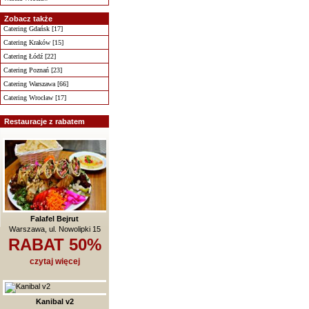
Zobacz także
Catering Gdańsk [17]
Catering Kraków [15]
Catering Łódź [22]
Catering Poznań [23]
Catering Warszawa [66]
Catering Wrocław [17]
Restauracje z rabatem
Falafel Bejrut
Warszawa, ul. Nowolipki 15
RABAT 50%
czytaj więcej
Kanibal v2