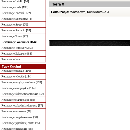
Restauracje Lublin [96]
Terra X
Restauracje Łódź [136]
Lokalizacja:
Warszawa, Konwiktorska 3
Restauracje Poznań [172]
Restauracje Sochaczew [4]
Restauracje Sopot [70]
Restauracje Szczecin [95]
Restauracje Toruń [47]
Restauracje Warszawa [1144]
Restauracje Wrocław [243]
Restauracje Zakopane [88]
Restauracje inne
Typy Kuchni
Restauracje polskie [250]
Restauracje włoskie [154]
Restauracje międzynarodowe [139]
Restauracje europejskie [114]
Restauracje śródziemnomorskie [92]
Restauracje staropolskie [69]
Restauracje z kuchnią domową [57]
Restauracje mieszane [56]
Restauracje wegetariańskie [50]
Restauracje japońskie, sushi [46]
Restauracje francuskie [38]