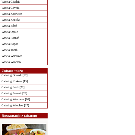
Wesela Gdańsk
Wesela Gdynia
Wesela Katowice
Wesela Kraków
Wesela Łódź
Wesela Opole
Wesela Poznań
Wesela Sopot
Wesela Toruń
Wesela Warszawa
Wesela Wrocław
Zobacz także
Catering Gdańsk [17]
Catering Kraków [15]
Catering Łódź [22]
Catering Poznań [23]
Catering Warszawa [66]
Catering Wrocław [17]
Restauracje z rabatem