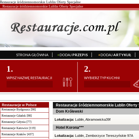
Restauracje śródziemnomorskie Lublin Oferty Specjalne
Restauracje śródziemnomorskie Lublin Oferty Specjalne
STRONA GŁÓWNA
+
DODAJ
PRZEPIS
+
DODAJ
ARTYKUŁ
';
';
1.
2.
WPISZ NAZWĘ RESTAURACJI
WYBIERZ TYP KUCHNI
Restauracje w Polsce
Restauracje śródziemnomorskie Lublin Oferty 
Restauracje Bydgoszcz [98]
Dom Królewski
Restauracje Gdańsk [98]
Lokalizacja:
Lublin, Abramowicka39f
Restauracje Gdynia [77]
Hotel Korona***
Restauracje Katowice [119]
Restauracje Kraków [437]
Lokalizacja:
Lublin, Zemborzyce Tereszyńskie 97A