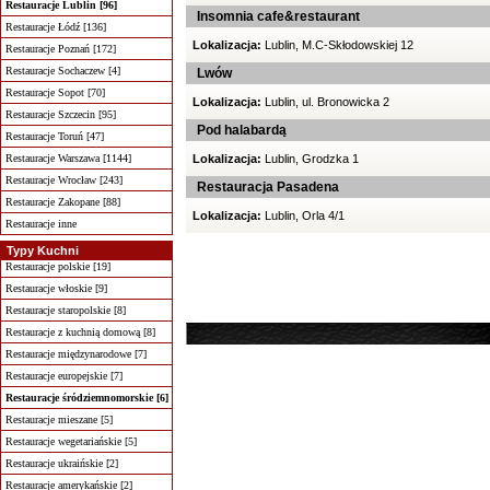
Restauracje Lublin [96]
Insomnia cafe&restaurant
Restauracje Łódź [136]
Lokalizacja:
Lublin, M.C-Skłodowskiej 12
Restauracje Poznań [172]
Restauracje Sochaczew [4]
Lwów
Restauracje Sopot [70]
Lokalizacja:
Lublin, ul. Bronowicka 2
Restauracje Szczecin [95]
Pod halabardą
Restauracje Toruń [47]
Restauracje Warszawa [1144]
Lokalizacja:
Lublin, Grodzka 1
Restauracje Wrocław [243]
Restauracja Pasadena
Restauracje Zakopane [88]
Lokalizacja:
Lublin, Orla 4/1
Restauracje inne
Typy Kuchni
Restauracje polskie [19]
Restauracje włoskie [9]
Restauracje staropolskie [8]
Restauracje z kuchnią domową [8]
Restauracje międzynarodowe [7]
Restauracje europejskie [7]
Restauracje śródziemnomorskie [6]
Restauracje mieszane [5]
Restauracje wegetariańskie [5]
Restauracje ukraińskie [2]
Restauracje amerykańskie [2]