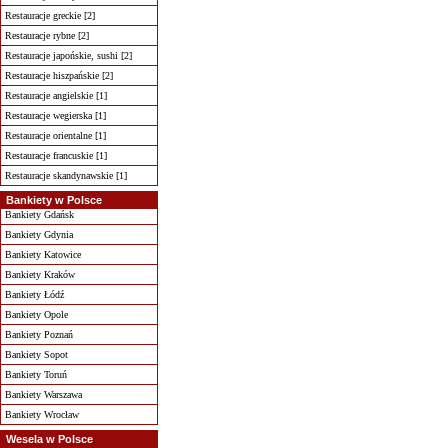
Restauracje greckie [2]
Restauracje rybne [2]
Restauracje japońskie, sushi [2]
Restauracje hiszpańskie [2]
Restauracje angielskie [1]
Restauracje wegierska [1]
Restauracje orientalne [1]
Restauracje francuskie [1]
Restauracje skandynawskie [1]
Bankiety w Polsce
Bankiety Gdańsk
Bankiety Gdynia
Bankiety Katowice
Bankiety Kraków
Bankiety Łódź
Bankiety Opole
Bankiety Poznań
Bankiety Sopot
Bankiety Toruń
Bankiety Warszawa
Bankiety Wrocław
Wesela w Polsce